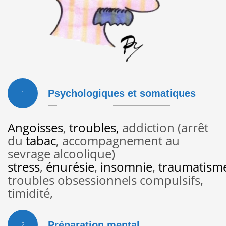
Psychologiques et somatiques
1
Angoisses
,
troubles,
addiction (arrêt
du
tabac
, accompagnement au
sevrage alcoolique)
stress
,
énurésie
,
insomnie
,
traumatism
troubles obsessionnels compulsifs,
timidité,
Préparation mental
2