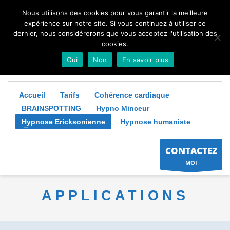
Nous utilisons des cookies pour vous garantir la meilleure
expérience sur notre site. Si vous continuez à utiliser ce
dernier, nous considérerons que vous acceptez l'utilisation des
cookies.
Oui
Non
En savoir plus
Accueil
Tarifs
Cohérence cardiaque
BRAINSPOTTING
Hypno Minceur
Hypnose Ericksonienne
Hypnose humaniste
CONTACTEZ
MOI
APPLICATIONS