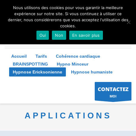
Nous utilisons des cookies pour vous garantir la meilleure
expérience sur notre site. Si vous continuez à utiliser ce
dernier, nous considérerons que vous acceptez l'utilisation des
cookies.
Oui
Non
En savoir plus
Accueil
Tarifs
Cohérence cardiaque
BRAINSPOTTING
Hypno Minceur
Hypnose Ericksonienne
Hypnose humaniste
CONTACTEZ
MOI
APPLICATIONS