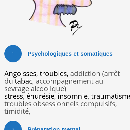
Psychologiques et somatiques
1
Angoisses
,
troubles,
addiction (arrêt
du
tabac
, accompagnement au
sevrage alcoolique)
stress
,
énurésie
,
insomnie
,
traumatism
troubles obsessionnels compulsifs,
timidité,
Préparation mental
2