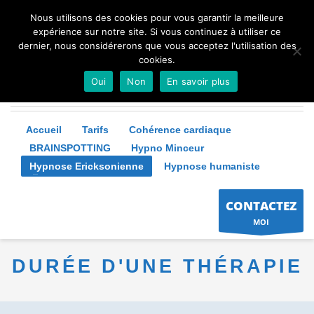
Nous utilisons des cookies pour vous garantir la meilleure
expérience sur notre site. Si vous continuez à utiliser ce
dernier, nous considérerons que vous acceptez l'utilisation des
cookies.
Oui
Non
En savoir plus
Accueil
Tarifs
Cohérence cardiaque
BRAINSPOTTING
Hypno Minceur
Hypnose Ericksonienne
Hypnose humaniste
CONTACTEZ
MOI
DURÉE D'UNE THÉRAPIE